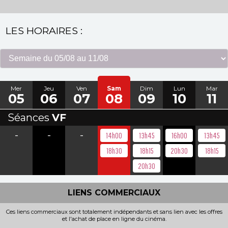
LES HORAIRES :
Mer
Jeu
Ven
Sam
Dim
Lun
Mar
05
06
07
08
09
10
11
Séances
VF
-
-
-
14h00
13h45
16h00
13h45
18h30
18h15
20h30
18h15
20h30
LIENS COMMERCIAUX
Ces liens commerciaux sont totalement indépendants et sans lien avec les offres
et l'achat de place en ligne du cinéma.