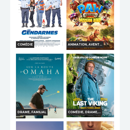
COMÉDIE
ANIMATION, AVENT...
LA PAT' PATROUILLE :
LES GENDARMES
LE FILM MISSION DINO
Horaires et Infos
Horaires et Infos
Bande-annonce
Bande-annonce
Réservation
Réservation
TOUT PUBLIC
VF
TOUT PUBLIC
VF
DRAME, FAMILIAL
COMÉDIE, DRAME,...
THE LAST VIKING
SUR LA ROUTE
D'OMAHA