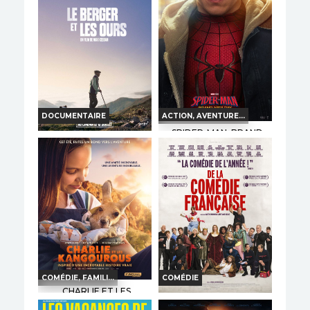
Horaires et Infos
Horaires et Infos
Bande-annonce
Bande-annonce
Réservation
Réservation
INT. -12ans
VF
TOUT PUBLIC
VO
DOCUMENTAIRE
ACTION, AVENTURE...
SPIDER-MAN: BRAND
NEW DAY
LE BERGER ET LES
OURS
Horaires et Infos
Horaires et Infos
Bande-annonce
Bande-annonce
Réservation
Réservation
TOUT PUBLIC
VF
TOUT PUBLIC
VF
COMÉDIE, FAMILI...
COMÉDIE
CHARLIE ET LES
KANGOUROUS
DE LA COMÉDIE-