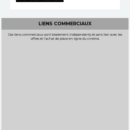
LA BATAILLE DE
GAULLE - L'ÂGE DE FER
Horaires et Infos
LIENS COMMERCIAUX
Bande-annonce
Ces liens commerciaux sont totalement indépendants et sans lien avec les
offres et l'achat de place en ligne du cinéma.
Réservation
AVERT. TOUT PUBLIC
VF