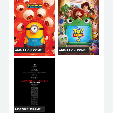
VAIANA, LA LÉGENDE
LA BATAILLE DE
DU BOUT DU MONDE
GAULLE - PARTIE 2 :
J'ÉCRIS TON NOM
Horaires et Infos
Horaires et Infos
Bande-annonce
Bande-annonce
Réservation
Réservation
TOUT PUBLIC
VF
TOUT PUBLIC
VF
ANIMATION, COMÉ...
ANIMATION, COMÉ...
TOY STORY 5
DES MINIONS ET DES
MONSTRES
Horaires et Infos
Horaires et Infos
Bande-annonce
Bande-annonce
Réservation
Réservation
TOUT PUBLIC
VF
TOUT PUBLIC
VF
HISTOIRE, DRAME,...