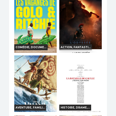
FRANÇAISE
Horaires et Infos
Horaires et Infos
Bande-annonce
Bande-annonce
Réservation
Réservation
TOUT PUBLIC
VF
TOUT PUBLIC
VF
COMÉDIE, DOCUME...
ACTION, FANTASTI...
L'ODYSSÉE
LES VACANCES DE
GOLO & RITCHIE
Horaires et Infos
Horaires et Infos
Bande-annonce
Bande-annonce
Réservation
Réservation
INT. -12ans
VF
VO
TOUT PUBLIC
VF
AVENTURE, FAMILI...
HISTOIRE, DRAME,...