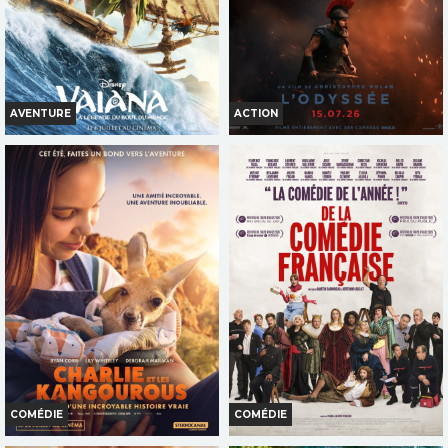
TOUT PUBLIC
TOUT PUBLIC
VF
VF
AVENTURE
ACTION
VAIANA, LA LÉGENDE DU BOUT
L'ODYSSÉE
DU MONDE
Horaires et Infos
Horaires et Infos
Bande-annonce
Bande-annonce
Réservation
Réservation
INT. -12ans
TOUT PUBLIC
VF
VF
COMÉDIE
COMÉDIE