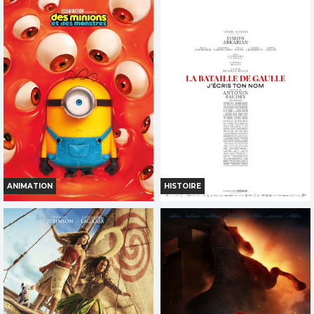
LA BATAILLE DE GAULLE -
TOY STORY 5
L'ÂGE DE FER
Horaires et Infos
Horaires et Infos
Bande-annonce
Bande-annonce
Réservation
Réservation
TOUT PUBLIC
AVERT. TOUT PUBLIC
VF
VF
ANIMATION
HISTOIRE
DES MINIONS ET DES
LA BATAILLE DE GAULLE -
MONSTRES
PARTIE 2 : J'ÉCRIS TON NOM
Horaires et Infos
Horaires et Infos
Bande-annonce
Bande-annonce
Réservation
Réservation