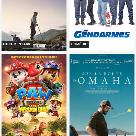
TOUT PUBLIC
INT. -12ans
VOST
VF
VF
VOST
DOCUMENTAIRE
COMÉDIE
LE BERGER ET LES OURS
LES GENDARMES
Horaires et Infos
Horaires et Infos
Bande-annonce
Bande-annonce
Réservation
Réservation
TOUT PUBLIC
TOUT PUBLIC
VF
VF