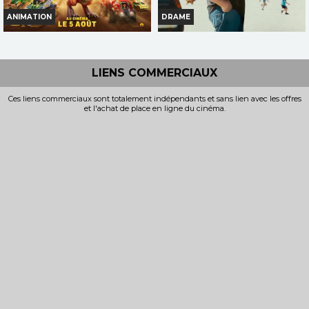
ANIMATION
DRAME
LA PAT' PATROUILLE : LE FILM
SUR LA ROUTE D'OMAHA
MISSION DINO
Horaires et Infos
LIENS COMMERCIAUX
Horaires et Infos
Bande-annonce
Ces liens commerciaux sont totalement indépendants et sans lien avec les offres
Bande-annonce
et l'achat de place en ligne du cinéma.
Réservation
Réservation
TOUT PUBLIC
TOUT PUBLIC
VOST
VF