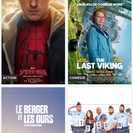
CHARLIE ET LES KANGOUROUS
DE LA COMÉDIE-FRANÇAISE
Horaires et Infos
Horaires et Infos
Bande-annonce
Bande-annonce
Réservation
Réservation
TOUT PUBLIC
TOUT PUBLIC
VF
VF
ACTION
COMÉDIE
SPIDER-MAN: BRAND NEW DAY
THE LAST VIKING
Horaires et Infos
Horaires et Infos
Bande-annonce
Bande-annonce
Réservation
Réservation