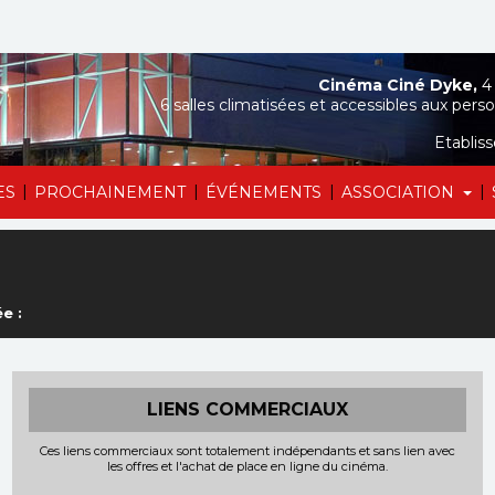
Cinéma Ciné Dyke,
4 
6 salles climatisées et accessibles aux perso
Etablis
|
|
|
|
ES
PROCHAINEMENT
ÉVÉNEMENTS
ASSOCIATION
e :
LIENS COMMERCIAUX
Ces liens commerciaux sont totalement indépendants et sans lien avec
les offres et l'achat de place en ligne du cinéma.