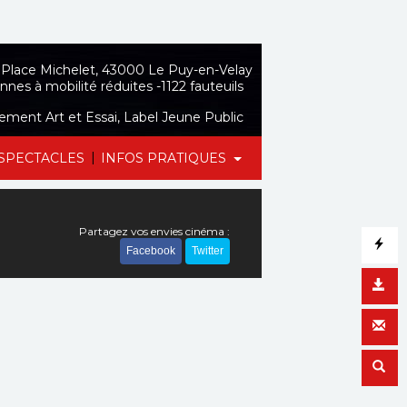
Place Michelet, 43000 Le Puy-en-Velay
nnes à mobilité réduites -1122 fauteuils
sement Art et Essai, Label Jeune Public
|
SPECTACLES
INFOS PRATIQUES
Partagez vos envies cinéma :
Facebook
Twitter