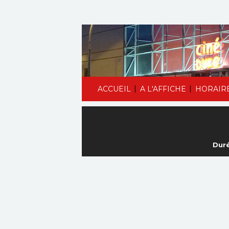
|
|
ACCUEIL
A L'AFFICHE
HORAIR
Duré