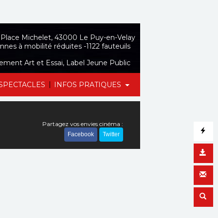
Place Michelet, 43000 Le Puy-en-Velay
nnes à mobilité réduites -1122 fauteuils
sement Art et Essai, Label Jeune Public
|
SPECTACLES
INFOS PRATIQUES
Partagez vos envies cinéma :
Facebook
Twitter