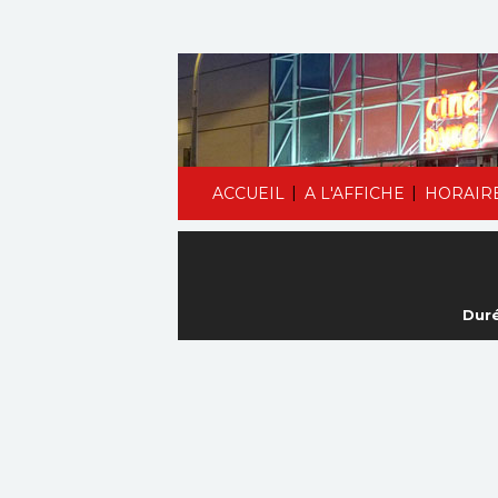
|
|
ACCUEIL
A L'AFFICHE
HORAIR
Duré