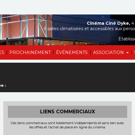
Cinéma Ciné Dyke,
4 
6 salles climatisées et accessibles aux perso
Etablis
|
|
|
|
ES
PROCHAINEMENT
ÉVÉNEMENTS
ASSOCIATION
e :
LIENS COMMERCIAUX
Ces liens commerciaux sont totalement indépendants et sans lien avec
les offres et l'achat de place en ligne du cinéma.