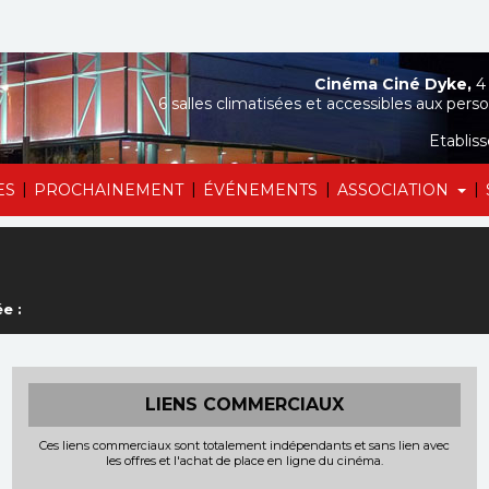
Cinéma Ciné Dyke,
4 
6 salles climatisées et accessibles aux perso
Etablis
|
|
|
|
ES
PROCHAINEMENT
ÉVÉNEMENTS
ASSOCIATION
e :
LIENS COMMERCIAUX
Ces liens commerciaux sont totalement indépendants et sans lien avec
les offres et l'achat de place en ligne du cinéma.