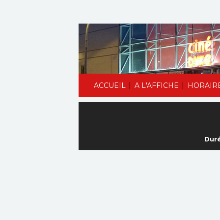
|
|
ACCUEIL
A L'AFFICHE
HORAIR
Duré