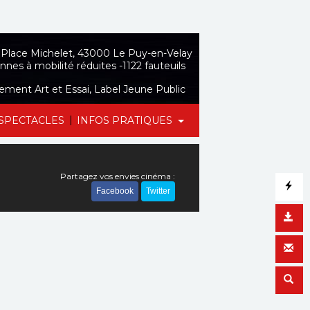
Place Michelet, 43000 Le Puy-en-Velay
nnes à mobilité réduites -1122 fauteuils
sement Art et Essai, Label Jeune Public
|
SPECTACLES
INFOS PRATIQUES
Partagez vos envies cinéma :
Facebook
Twitter