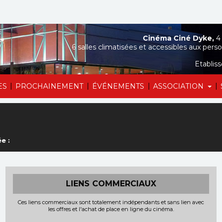
Cinéma Ciné Dyke,
4 
6 salles climatisées et accessibles aux perso
Etablis
|
|
|
|
ES
PROCHAINEMENT
ÉVÉNEMENTS
ASSOCIATION
e :
LIENS COMMERCIAUX
Ces liens commerciaux sont totalement indépendants et sans lien avec
les offres et l'achat de place en ligne du cinéma.