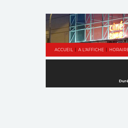
|
|
ACCUEIL
A L'AFFICHE
HORAIR
Duré