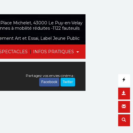
Place Michelet, 43000 Le Puy-en-Velay
nnes à mobilité réduites -1122 fauteuils
sement Art et Essai, Label Jeune Public
|
SPECTACLES
INFOS PRATIQUES
Partagez vos envies cinéma :
Facebook
Twitter